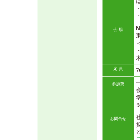
会 場
定 員
7
一
参加費
会
学
お問合せ