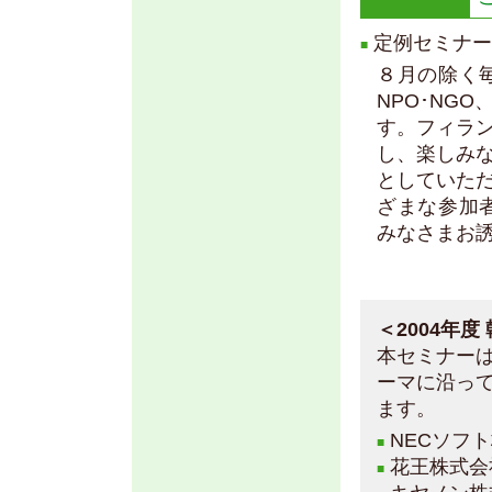
定例セミナー
■
８月の除く
NPO･NG
す。フィラ
し、楽しみ
としていた
ざまな参加
みなさまお
＜2004年
本セミナー
ーマに沿っ
ます。
NECソフ
■
花王株式会
■