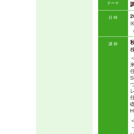
テーマ
2
日 時
講 師