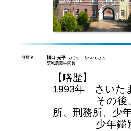
登壇者：
樋口 光平
さん
（ひぐち こうへい）
茨城農芸学院長
【略歴】
1993年 さい
0000
その後、
所、刑務所、少
0000
少年鑑別